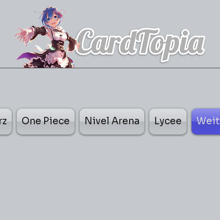
rz
One Piece
Nivel Arena
Lycee
Weit