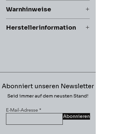
Kontakt: info@cardtopia.de
Warnhinweise
ACHTUNG! Nicht geeignet für Kinder
Herstellerinformation
unter 3 Jahren.
Erstickungsgefahr durch
Hersteller:
verschluckbare Kleinteile.
Mapniverse
Abonniert unseren Newsletter
Seid immer auf dem neusten Stand!
E-Mail-Adresse
Abonnieren