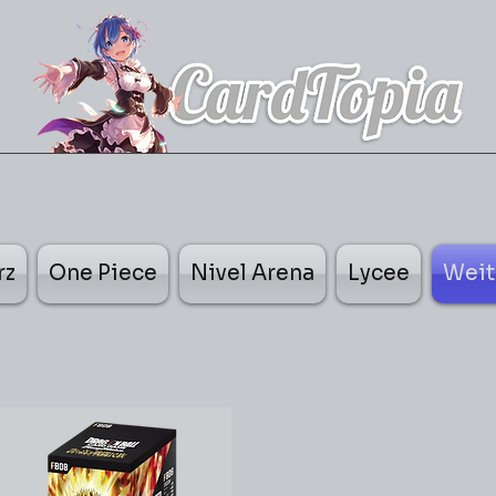
rz
One Piece
Nivel Arena
Lycee
Weit