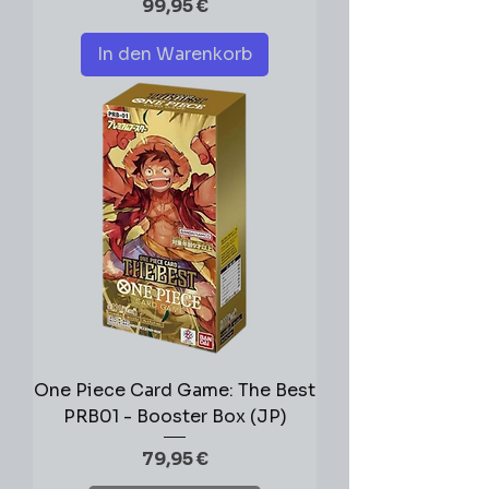
Preis
99,95 €
In den Warenkorb
One Piece Card Game: The Best
PRB01 - Booster Box (JP)
Preis
79,95 €