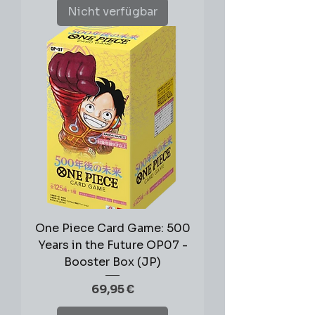
Nicht verfügbar
One Piece Card Game: 500
Years in the Future OP07 -
Booster Box (JP)
Preis
69,95 €