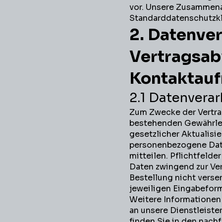
vor. Unsere Zusammenar
Standarddatenschutzkl
2. Datenver
Vertragsab
Kontaktau
2.1 Datenvera
Zum Zwecke der Vertrag
bestehenden Gewährle
gesetzlicher Aktualisie
personenbezogene Daten
mitteilen. Pflichtfelde
Daten zwingend zur Ve
Bestellung nicht vers
jeweiligen Eingabeform
Weitere Informationen 
an unsere Dienstleist
finden Sie in den nac