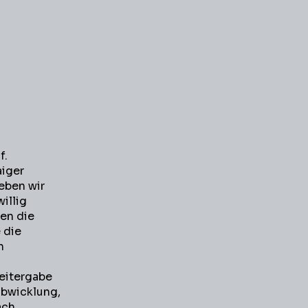
f.
iger
heben wir
illig
len die
 die
n
Weitergabe
abwicklung,
ach