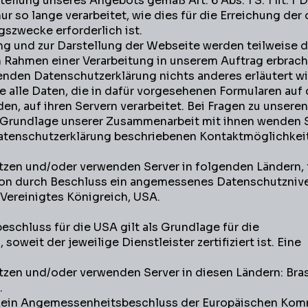
tellung unseres Angebots gemäß Art. 6 Abs. 1 S. 1 lit. f
r so lange verarbeitet, wie dies für die Erreichung der
szwecke erforderlich ist.
g und zur Darstellung der Webseite werden teilweise 
m Rahmen einer Verarbeitung in unserem Auftrag erbrach
nden Datenschutzerklärung nichts anderes erläutert w
e alle Daten, die in dafür vorgesehenen Formularen auf 
n, auf ihren Servern verarbeitet. Bei Fragen zu unseren
r Grundlage unserer Zusammenarbeit mit ihnen wenden S
 Datenschutzerklärung beschriebenen Kontaktmöglichkeit
itzen und/oder verwenden Server in folgenden Ländern, f
on durch Beschluss ein angemessenes Datenschutzniv
, Vereinigtes Königreich, USA.
chluss für die USA gilt als Grundlage für die
soweit der jeweilige Dienstleister zertifiziert ist. Eine
itzen und/oder verwenden Server in diesen Ländern: Bras
.
t kein Angemessenheitsbeschluss der Europäischen Ko