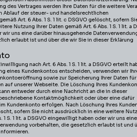
ng des Vertrages werden Ihre Daten für die weitere Ver
 Ablauf der steuer- und handelsrechtlichen
mäß Art. 6 Abs. 1 S. 1 lit. c DSGVO gelöscht, sofern Si
itere Nutzung Ihrer Daten gemäß Art. 6 Abs. 1 S. 1 lit. 
er wir uns eine darüber hinausgehende Datenverwendun
ich erlaubt ist und über die wir Sie in dieser Erklärung
nto
inwilligung nach Art. 6 Abs. 1 S. 1 lit. a DSGVO erteilt h
nung eines Kundenkontos entscheiden, verwenden wir Ih
kontoeröffnung sowie zur Speicherung Ihrer Daten für
n auf unserer Webseite. Die Löschung Ihres Kundenkon
kann entweder durch eine Nachricht an die in dieser
beschriebene Kontaktmöglichkeit oder über eine dafür
 im Kundenkonto erfolgen. Nach Löschung Ihres Kunde
scht, sofern Sie nicht ausdrücklich in eine weitere Nutz
 1 S. 1 lit. a DSGVO eingewilligt haben oder wir uns ein
wendung vorbehalten, die gesetzlich erlaubt ist und ü
 informieren.