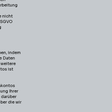
arbeitung
e nicht
a DSGVO
g
aben, indem
re Daten
 weitere
tos ist
nkontos
ung Ihrer
e darüber
ber die wir