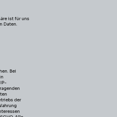
re ist für uns
n Daten.
hen. Bei
in
 IP-
fragenden
aten
triebs der
 Wahrung
nteressen