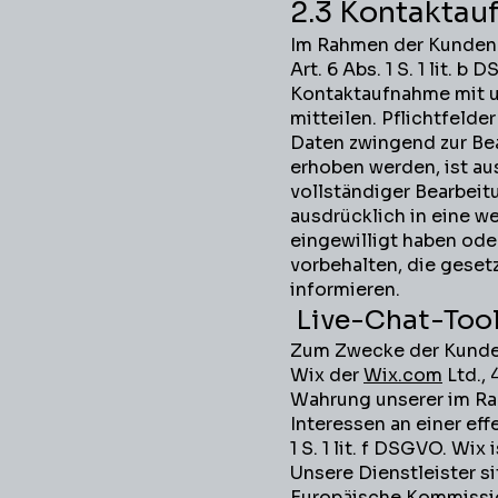
2.3 Kontakta
Im Rahmen der Kundenk
Art. 6 Abs. 1 S. 1 lit.
Kontaktaufnahme mit uns
mitteilen. Pflichtfelde
Daten zwingend zur Be
erhoben werden, ist au
vollständiger Bearbeit
ausdrücklich in eine we
eingewilligt haben od
vorbehalten, die gesetzl
informieren.
Live-Chat-Tool
Zum Zwecke der Kunde
Wix der
Wix.com
Ltd., 
Wahrung unserer im R
Interessen an einer e
1 S. 1 lit. f DSGVO. Wix
Unsere Dienstleister s
Europäische Kommissi