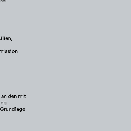
ilien,
mmission
n an den mit
ung
r Grundlage