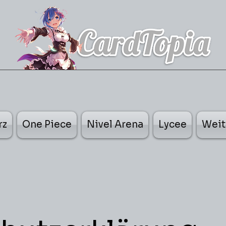
rz
One Piece
Nivel Arena
Lycee
Weit