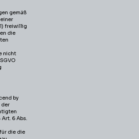
agen gemäß
 einer
 freiwillig
len die
aten
e nicht
a DSGVO
g
cend by
 der
htigten
Art. 6 Abs.
ür die die
eau