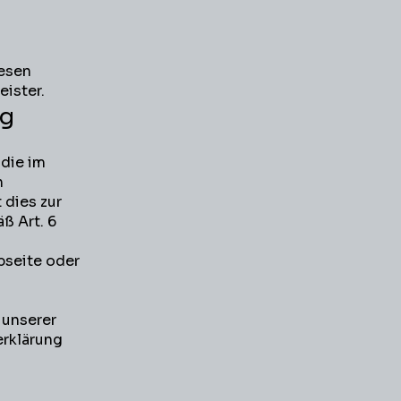
iesen
eister.
ng
 die im
n
 dies zur
ß Art. 6
bseite oder
 unserer
erklärung