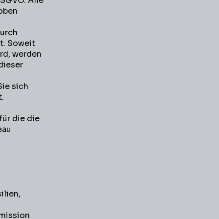
 DSGVO. Alle
 oben
durch
t. Soweit
ird, werden
dieser
ie sich
.
ür die die
eau
ilien,
mmission