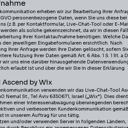
ufnahme
ommunikation erheben wir zur Bearbeitung Ihrer Anfr
 b DSGVO personenbezogene Daten, wenn Sie uns diese bei
 (z.B. per Kontaktformular, Live-Chat-Tool oder E-Mail)
r werden als solche gekennzeichnet, da wir in diesen Fäl
arbeitung Ihrer Kontaktaufnahme benötigen. Welche D
s den jeweiligen Eingabeformularen ersichtlich. Nach
ung Ihrer Anfrage werden Ihre Daten gelöscht, sofern Si
itere Nutzung Ihrer Daten gemäß Art. 6 Abs. 1 S. 1 lit. 
er wir uns eine darüber hinausgehende Datenverwendun
ich erlaubt ist und über die wir Sie in dieser Erklärung
 Ascend by Wix
nkommunikation verwenden wir das Live-Chat-Tool As
40 Nemal St., Tel Aviv 6350671, Israel („Wix“). Dies dient
ahmen einer Interessenabwägung überwiegenden berec
ffektiven und verbesserten Kundenkommunikation gemäß 
 ist in unserem Auftrag für uns tätig.
itzen und/oder verwenden Server in folgenden Ländern, f
on durch Beschluss ein angemessenes Datenschutzniv