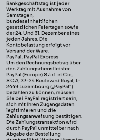
Bankgeschäftstag ist jeder
Werktag mit Ausnahme von
Samstagen,
bundeseinheitlichen
gesetzlichen Feiertagen sowie
der 24. Und 31. Dezember eines
jeden Jahres. Die
Kontobelastung erfolgt vor
Versand der Ware.
PayPal, PayPal Express
Um den Rechnungsbetrag über
den Zahlungsdienstleister
PayPal (Europe) S.à r.l. et Cie,
S.C.A, 22-24 Boulevard Royal, L-
2449 Luxembourg („PayPal“)
bezahlen zu können, müssen
Sie bei PayPal registriert sein,
sich mit Ihren Zugangsdaten
legitimieren und die
Zahlungsanweisung bestätigen.
Die Zahlungstransaktion wird
durch PayPal unmittelbar nach
Abgabe der Bestellung
durchgeführt. Weitere Hinweise