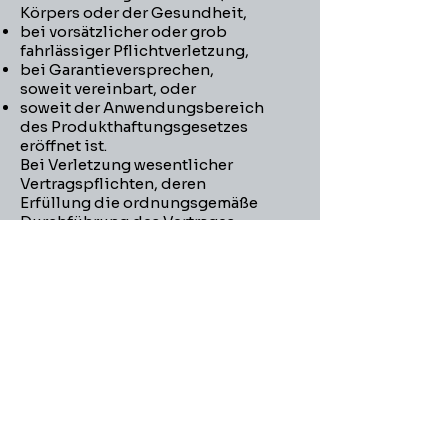
Körpers oder der Gesundheit,
bei vorsätzlicher oder grob
fahrlässiger Pflichtverletzung,
bei Garantieversprechen,
soweit vereinbart, oder
soweit der Anwendungsbereich
des Produkthaftungsgesetzes
eröffnet ist.
Bei Verletzung wesentlicher
Vertragspflichten, deren
Erfüllung die ordnungsgemäße
Durchführung des Vertrages
überhaupt erst ermöglicht und
auf deren Einhaltung der
Vertragspartner regelmäßig
vertrauen darf,
(Kardinalpflichten) durch
leichte Fahrlässigkeit von uns,
unseren gesetzlichen Vertretern
oder Erfüllungsgehilfen ist die
Haftung der Höhe nach auf den
bei Vertragsschluss
vorhersehbaren Schaden