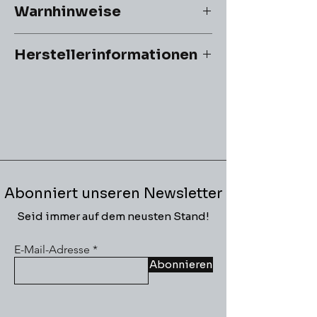
Warnhinweise
ACHTUNG! Nicht geeignet für Kinder
Herstellerinformationen
unter 3 Jahren.
Erstickungsgefahr durch
Hersteller:
verschluckbare Kleinteile.
Broccoli
Abonniert unseren Newsletter
Seid immer auf dem neusten Stand!
E-Mail-Adresse
Abonnieren