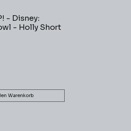
! - Disney:
wl - Holly Short
den Warenkorb