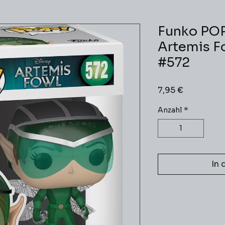
Funko POP
Artemis Fo
#572
Preis
7,95 €
Anzahl
*
In 