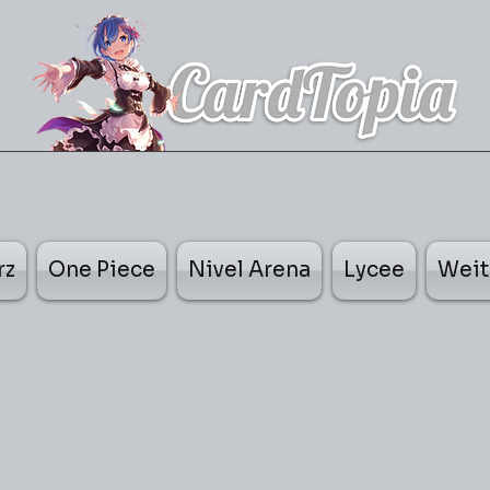
rz
One Piece
Nivel Arena
Lycee
Weit