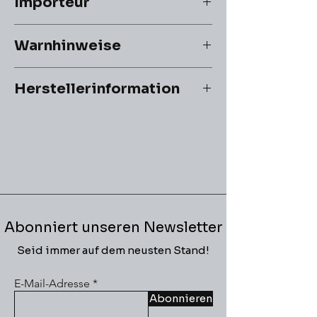
Importeur
Kontakt: info@cardtopia.de
Warnhinweise
ACHTUNG! Nicht geeignet für Kinder
Herstellerinformation
unter 3 Jahren.
Erstickungsgefahr durch
Hersteller:
verschluckbare Kleinteile.
Chara
Abonniert unseren Newsletter
Seid immer auf dem neusten Stand!
E-Mail-Adresse
Abonnieren